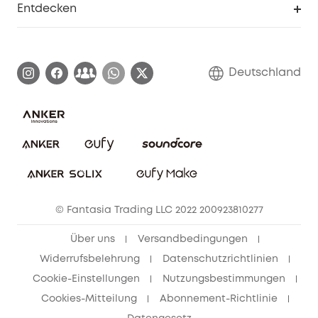
Entdecken
Affiliate-Programm
Garantieinformationen
eufy Markengeschichte
Zertifizierte generalüberholte Produkte
Garantieabwicklung
Blog
Deutschland
E-Anleitung herunterladen
Kontaktiere uns
Impressum
Nachhaltigkeit
Bestellung stornieren
eufy Security Community
eufy Clean Community
© Fantasia Trading LLC 2022 200923810277
Freunde werben & bis zu 80€ sichern
Über uns
Versandbedingungen
Widerrufsbelehrung
Datenschutzrichtlinien
Cookie-Einstellungen
Nutzungsbestimmungen
Cookies-Mitteilung
Abonnement-Richtlinie