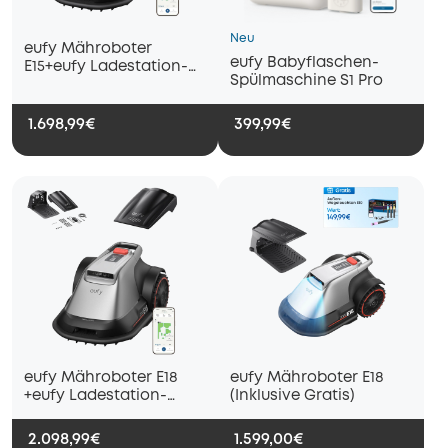
Neu
eufy Mähroboter
eufy Babyflaschen-
E15+eufy Ladestation-
Spülmaschine S1 Pro
Kombination für
Mähroboter E15/E18
1.698,99€
399,99€
eufy Mähroboter E18
eufy Mähroboter E18
+eufy Ladestation-
(Inklusive Gratis)
Kombination für
Mähroboter E15/E18
2.098,99€
1.599,00€