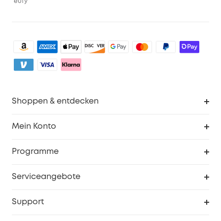
eufy
Shoppen & entdecken
Sauberkeit
Mein Konto
Sicherheit
Sendungsverfolgung
Programme
Baby
Meine Rabattcodes
eufy Business
Serviceangebote
eufyCredits Prämienprogramm
Studenten- & Lehrerrabatte
Security-Webportal
Support
Myeufy Preise
Seniorenrabatte
Smarte Hilfe