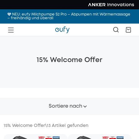
🩷 NEU: eufy Milchpumpe S2 Pro – Abpumpen mit Wärmemassage
– freihändig und überall
15% Welcome Offer
Sortiere nach
15% Welcome Offer
\
13
Artikel gefunden