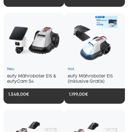
Neu
Hot
eufy Mähroboter E15 &
eufy Mähroboter E15
eufyCam S4
(Inklusive Gratis)
1.548,00€
1.199,00€